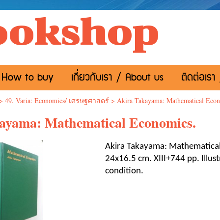
ookshop
อ / How to buy
เกี่ยวกับเรา / About us
ติดต่อเรา
>
49. Varia: Economics/ เศรษฐศาสตร์
>
Akira Takayama: Mathematical Econ
ayama: Mathematical Economics.
Akira Takayama: Mathematical
24x16.5 cm. XIII+744 pp. Illust
condition.