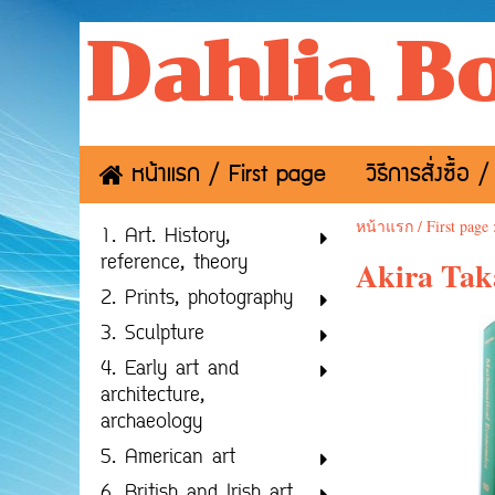
Dahlia B
หน้าแรก / First page
วิธีการสั่งซื้
หน้าแรก / First page
1. Art. History,
reference, theory
Akira Tak
2. Prints, photography
3. Sculpture
4. Early art and
architecture,
archaeology
5. American art
6. British and Irish art