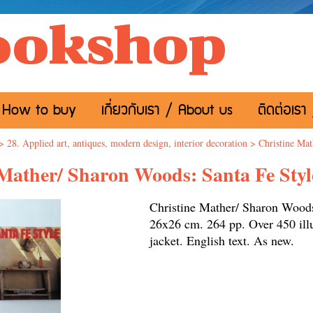
ookshop
อ / How to buy
เกี่ยวกับเรา / About us
ติดต่อเรา
>
28. Applied art, antiques, modern design, interior decoration
>
Christine Mat
Mather/ Sharon Woods: Santa Fe Styl
Christine Mather/ Sharon Woods
26x26 cm. 264 pp. Over 450 illus
jacket. English text. 