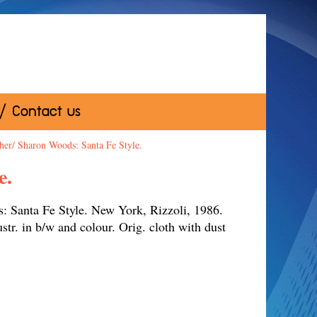
 / Contact us
her/ Sharon Woods: Santa Fe Style.
e.
: Santa Fe Style. New York, Rizzoli, 1986.
tr. in b/w and colour. Orig. cloth with dust
As new.