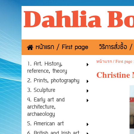
Dahlia B
หน้าแรก / First page
วิธีการสั่งซื้
หน้าแรก / First page
1. Art. History,
reference, theory
Christine 
2. Prints, photography
3. Sculpture
4. Early art and
architecture,
archaeology
5. American art
6. British and Irish art