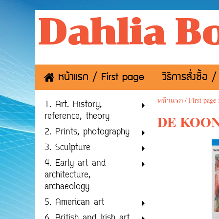
Dahlia B
หน้าแรก / First page
วิธีการสั่งซื้
หน้าแรก / First page
1. Art. History,
reference, theory
DE KOONI
2. Prints, photography
3. Sculpture
4. Early art and
architecture,
archaeology
5. American art
6. British and Irish art