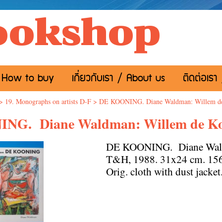
ookshop
อ / How to buy
เกี่ยวกับเรา / About us
ติดต่อเรา
>
19. Monographs on artists D-F
>
DE KOONING. Diane Waldman: Willem de
NG. Diane Waldman: Willem de Ko
DE KOONING. Diane Wald
T&H, 1988. 31x24 cm. 156 p
Orig. cloth with dust 