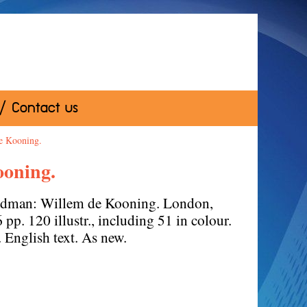
 / Contact us
 Kooning.
oning.
man: Willem de Kooning. London,
p. 120 illustr., including 51 in colour.
jacket. English text. As new.