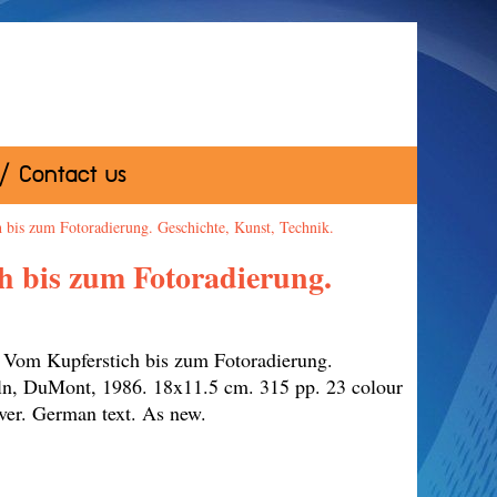
 / Contact us
bis zum Fotoradierung. Geschichte, Kunst, Technik.
h bis zum Fotoradierung.
 Vom Kupferstich bis zum Fotoradierung.
ln, DuMont, 1986. 18x11.5 cm. 315 pp. 23 colour
tcover. German text. As new.