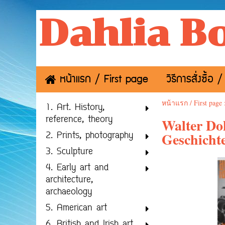
Dahlia B
หน้าแรก / First page
วิธีการสั่งซื้
หน้าแรก / First page
1. Art. History,
reference, theory
Walter Do
Geschichte
2. Prints, photography
3. Sculpture
4. Early art and
architecture,
archaeology
5. American art
6. British and Irish art