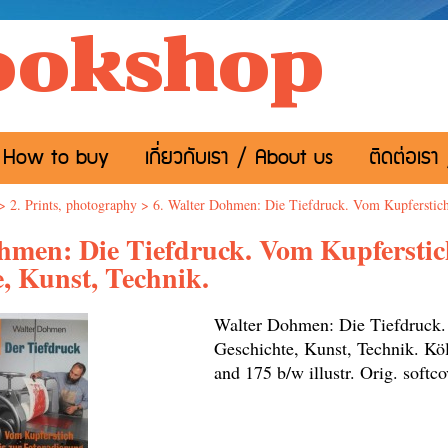
ookshop
อ / How to buy
เกี่ยวกับเรา / About us
ติดต่อเรา
>
2. Prints, photography
>
6. Walter Dohmen: Die Tiefdruck. Vom Kupferstich 
hmen: Die Tiefdruck. Vom Kupferstic
, Kunst, Technik.
Walter Dohmen: Die Tiefdruck.
Geschichte, Kunst, Technik. Kö
and 175 b/w illustr. Orig. sof