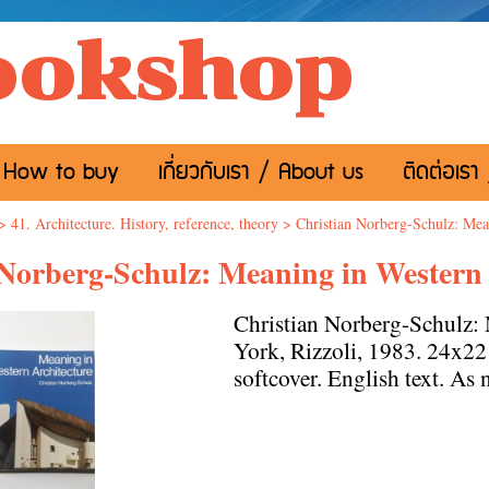
ookshop
อ / How to buy
เกี่ยวกับเรา / About us
ติดต่อเรา
>
41. Architecture. History, reference, theory
>
Christian Norberg-Schulz: Mea
 Norberg-Schulz: Meaning in Western 
Christian Norberg-Schulz:
York, Rizzoli, 1983. 24x22 
softcover. English text. As 