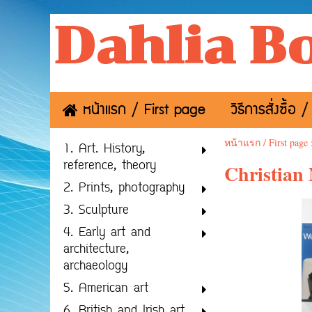
Dahlia B
หน้าแรก / First page
วิธีการสั่งซื้
หน้าแรก / First page
1. Art. History,
reference, theory
Christian
2. Prints, photography
3. Sculpture
4. Early art and
architecture,
archaeology
5. American art
6. British and Irish art