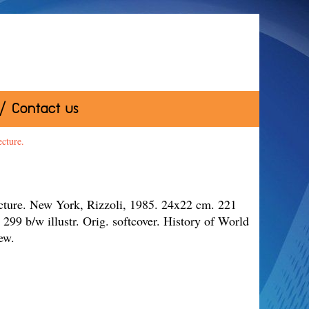
 / Contact us
cture.
cture. New York, Rizzoli, 1985. 24x22 cm. 221
. 299 b/w illustr. Orig. softcover. History of World
 English text. As new.