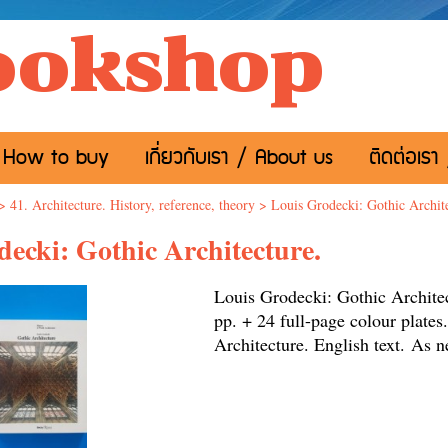
ookshop
อ / How to buy
เกี่ยวกับเรา / About us
ติดต่อเรา
>
41. Architecture. History, reference, theory
>
Louis Grodecki: Gothic Archite
ecki: Gothic Architecture.
Louis Grodecki: Gothic Archite
pp. + 24 full-page colour plates
Architecture.