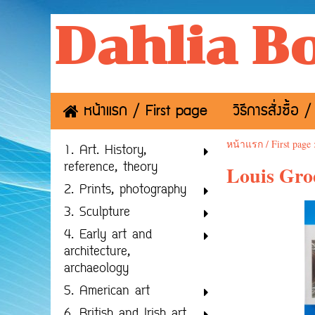
Dahlia B
หน้าแรก / First page
วิธีการสั่งซื้
หน้าแรก / First page
1. Art. History,
reference, theory
Louis Grod
2. Prints, photography
3. Sculpture
4. Early art and
architecture,
archaeology
5. American art
6. British and Irish art