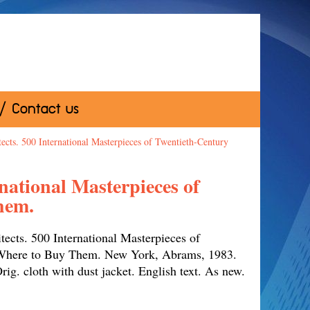
 / Contact us
ects. 500 International Masterpieces of Twentieth-Century
national Masterpieces of
hem.
ects. 500 International Masterpieces of
 Where to Buy Them. New York, Abrams, 1983.
rig. cloth with dust jacket. English text. As new.