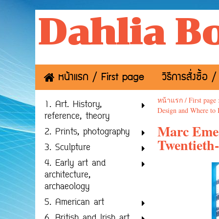
Dahlia B
หน้าแรก / First page
วิธีการสั่งซื้
หน้าแรก / First page
1. Art. History,
Design and Where to
reference, theory
Marc Emery
2. Prints, photography
Twentieth
3. Sculpture
4. Early art and
architecture,
archaeology
5. American art
6. British and Irish art