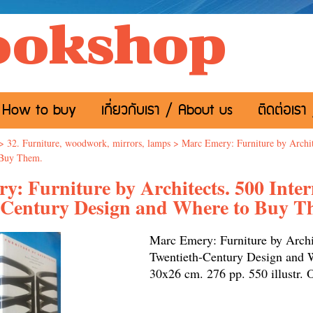
ookshop
อ / How to buy
เกี่ยวกับเรา / About us
ติดต่อเรา
>
32. Furniture, woodwork, mirrors, lamps
>
Marc Emery: Furniture by Archit
 Buy Them.
: Furniture by Architects. 500 Inter
-Century Design and Where to Buy T
Marc Emery: Furniture by Archit
Twentieth-Century Design and
30x26 cm. 276 pp. 550 illustr. O