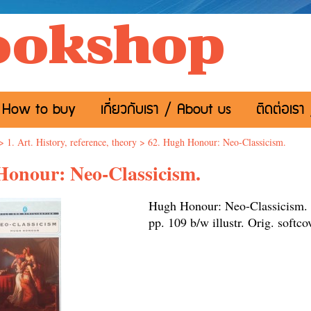
ookshop
อ / How to buy
เกี่ยวกับเรา / About us
ติดต่อเรา
>
1. Art. History, reference, theory
>
62. Hugh Honour: Neo-Classicism.
Honour: Neo-Classicism.
Hugh Honour: Neo-Classicism.
pp. 109 b/w illustr. Orig. softc