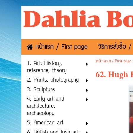
Dahlia B
หน้าแรก / First page
วิธีการสั่งซื้
หน้าแรก / First page
1. Art. History,
reference, theory
62. Hugh 
2. Prints, photography
3. Sculpture
4. Early art and
architecture,
archaeology
5. American art
6. British and Irish art