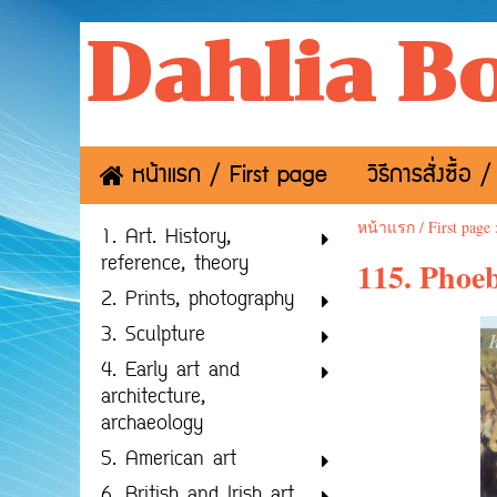
Dahlia B
หน้าแรก / First page
วิธีการสั่งซื้
หน้าแรก / First page
1. Art. History,
reference, theory
115. Phoeb
2. Prints, photography
3. Sculpture
4. Early art and
architecture,
archaeology
5. American art
6. British and Irish art