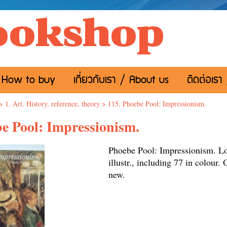
ookshop
อ / How to buy
เกี่ยวกับเรา / About us
ติดต่อเรา
>
1. Art. History, reference, theory
>
115. Phoebe Pool: Impressionism.
e Pool: Impressionism.
Phoebe Pool: Impressionism. L
illustr., including 77 in colour.
ne