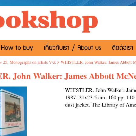
ookshop
อ / How to buy
เกี่ยวกับเรา / About us
ติดต่อเรา
>
25. Monographs on artists V-Z
>
WHISTLER. John Walker: James Abbott Mc
 John Walker: James Abbott McNeil
WHISTLER. John Walker: James
1987. 31x23.5 cm. 160 pp. 110 il
dust jacket. The Library of Am