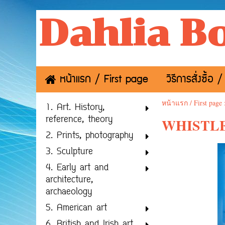
Dahlia B
หน้าแรก / First page
วิธีการสั่งซื้
หน้าแรก / First page
1. Art. History,
reference, theory
WHISTLER.
2. Prints, photography
3. Sculpture
4. Early art and
architecture,
archaeology
5. American art
6. British and Irish art