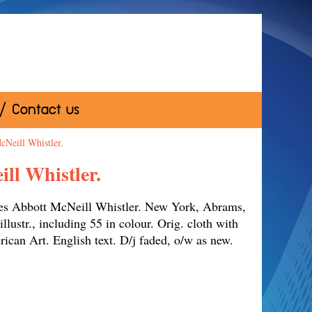
 / Contact us
Neill Whistler.
l Whistler.
 Abbott McNeill Whistler. New York, Abrams,
lustr., including 55 in colour. Orig. cloth with
erican Art. English text. D/j faded, o/w as new.