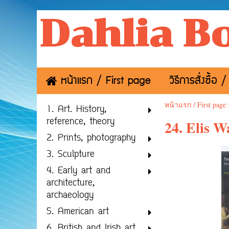
Dahlia B
หน้าแรก / First page
วิธีการสั่งซื้
หน้าแรก / First page
1. Art. History,
reference, theory
24. Elis W
2. Prints, photography
3. Sculpture
4. Early art and
architecture,
archaeology
5. American art
6. British and Irish art