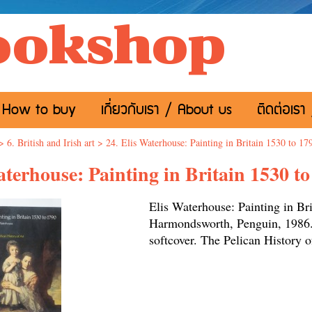
ookshop
อ / How to buy
เกี่ยวกับเรา / About us
ติดต่อเรา
>
6. British and Irish art
>
24. Elis Waterhouse: Painting in Britain 1530 to 17
aterhouse: Painting in Britain 1530 to
Elis Waterhouse: Painting in Bri
Harmondsworth, Penguin, 1986. 
softcover. The Pelican 