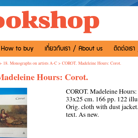
ookshop
อ / How to buy
เกี่ยวกับเรา / About us
ติดต่อเรา
>
18. Monographs on artists A-C
>
COROT. Madeleine Hours: Corot.
deleine Hours: Corot.
COROT. Madeleine Hours: C
33x25 cm. 166 pp. 122 illus
Orig. cloth with dust jacket
text. As new.