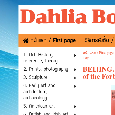
Dahlia B
หน้าแรก / First page
วิธีการสั่งซื้
หน้าแรก / First page
1. Art. History,
City.
reference, theory
BEIJING. 
2. Prints, photography
of the For
3. Sculpture
4. Early art and
architecture,
archaeology
5. American art
6. British and Irish art