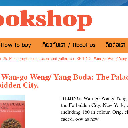
ookshop
อ / How to buy
เกี่ยวกับเรา / About us
ติดต่อเรา
>
26. Monographs on museums and galleries
>
BEIJING. Wan-go Weng/ Yang B
Wan-go Weng/ Yang Boda: The Palac
bidden City.
BEIJING. Wan-go Weng/ Yang B
the Forbidden City. New York,
A
including 160 in colour. Orig. c
faded, o