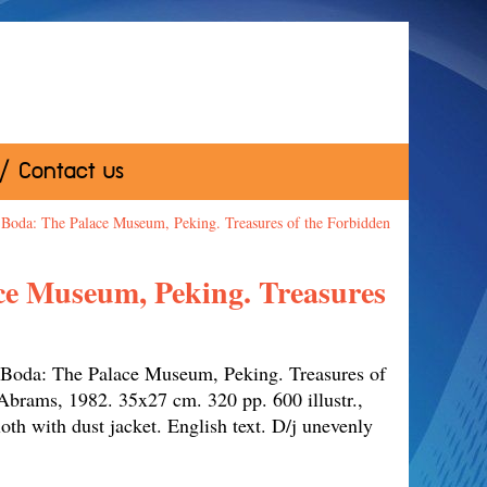
 / Contact us
oda: The Palace Museum, Peking. Treasures of the Forbidden
e Museum, Peking. Treasures
oda: The Palace Museum, Peking. Treasures of
brams, 1982. 35x27 cm. 320 pp. 600 illustr.,
loth with dust jacket. English text. D/j unevenly
/w as new.