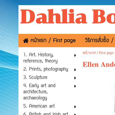
Dahlia B
หน้าแรก / First page
วิธีการสั่งซื้
หน้าแรก / First page
1. Art. History,
reference, theory
Ellen And
2. Prints, photography
3. Sculpture
4. Early art and
architecture,
archaeology
5. American art
6. British and Irish art