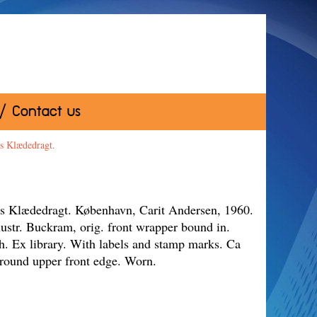
 / Contact us
s Klædedragt.
s Klædedragt. København, Carit Andersen, 1960.
ustr. Buckram, orig. front wrapper bound in.
h. Ex library. With labels and stamp marks. Ca
 stain around upper front edge. Worn.