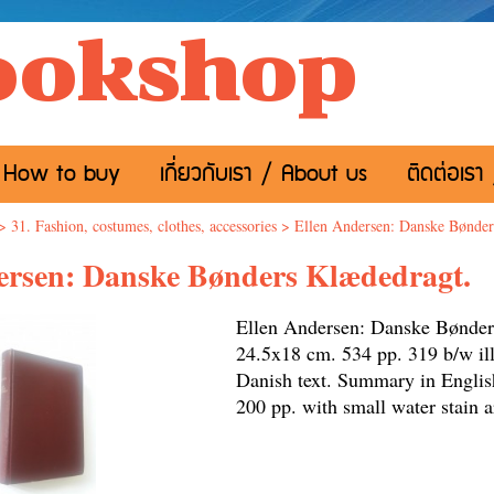
ookshop
อ / How to buy
เกี่ยวกับเรา / About us
ติดต่อเรา
>
31. Fashion, costumes, clothes, accessories
>
Ellen Andersen: Danske Bønder
ersen: Danske Bønders Klædedragt.
Ellen Andersen: Danske Bønder
24.5x18 cm. 534 pp. 319 b/w ill
Danish text. Summary in Englis
200 pp. with small water